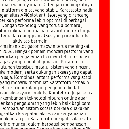
rmain yang nyaman. Di tengah meningkatnya
platform digital yang stabil, Karatetoto hadir
an situs APK slot anti lelet yang dirancang
rikan performa lebih optimal di berbagai
 Dengan teknologi yang terus diperbarui,
t menikmati permainan favorit mereka tanpa
r terhadap gangguan akses yang menghambat
aktivitas bermain.
ermainan slot gacor maxwin terus meningkat
n 2026. Banyak pemain mencari platform yang
irkan pengalaman bermain lebih responsif
vigasi yang mudah digunakan. Karatetoto
tuhan tersebut melalui sistem yang ringan,
uka modern, serta dukungan akses yang dapat
n saja. Kombinasi antara performa yang stabil
 yang menarik membuat Karatetoto semakin
leh berbagai kalangan pengguna digital.
kan akses yang praktis, Karatetoto juga terus
erkembangan teknologi hiburan online agar
ikan pengalaman yang lebih baik bagi para
 Pembaruan sistem secara berkala dilakukan
ngkatkan kecepatan akses dan kenyamanan
dak heran jika Karatetoto menjadi salah satu
sering muncul dalam berbagai pembahasan