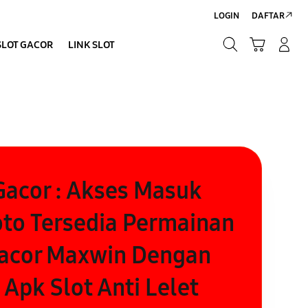
LOGIN
DAFTAR
Cari
Troli
Login/Sign-Up
SLOT GACOR
LINK SLOT
Cari
Gacor : Akses Masuk
oto Tersedia Permainan
Gacor Maxwin Dengan
 Apk Slot Anti Lelet