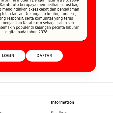
e online modern Dengan hadirnya situs APK
t, Karatetoto berupaya memberikan solusi bagi
g menginginkan akses cepat dan pengalaman
 lebih lancar. Dukungan teknologi modern,
ang responsif, serta komunitas yang terus
menjadikan Karatetoto sebagai salah satu
 semakin populer di kalangan pecinta hiburan
digital pada tahun 2026.
LOGIN
DAFTAR
Information
ber
Fitur Akses